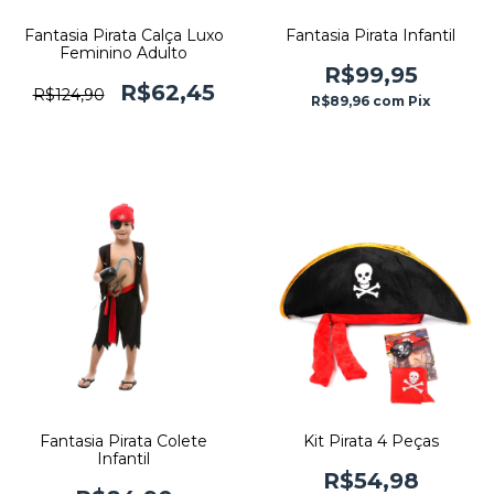
Fantasia Pirata Calça Luxo
Fantasia Pirata Infantil
Feminino Adulto
R$99,95
R$62,45
R$124,90
R$89,96
com
Pix
Fantasia Pirata Colete
Kit Pirata 4 Peças
Infantil
R$54,98