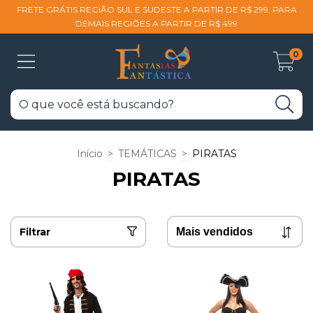
FRETE GRÁTIS REGIÃO SUL E SUDESTE A PARTIR DE R$ 299, PARA
DEMAIS REGIÕES A PARTIR DE R$ 499
0
Início
>
TEMÁTICAS
>
PIRATAS
PIRATAS
Filtrar