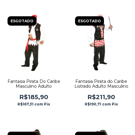
ESGOTADO
ESGOTADO
Fantasia Pirata Do Caribe
Fantasia Pirata do Caribe
Masculino Adulto
Listrado Adulto Masculino
R$185,90
R$211,90
R$167,31
com
Pix
R$190,71
com
Pix