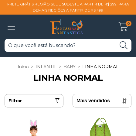
FRETE GRÁTIS REGIÃO SUL E SUDESTE A PARTIR DE R$ 299, PARA
DEMAIS REGIÕES A PARTIR DE R$ 499
0
Início
>
INFANTIL
>
BABY
>
LINHA NORMAL
LINHA NORMAL
Filtrar