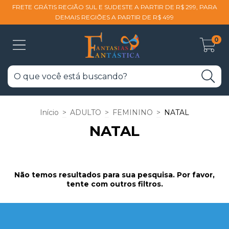
FRETE GRÁTIS REGIÃO SUL E SUDESTE A PARTIR DE R$ 299, PARA
DEMAIS REGIÕES A PARTIR DE R$ 499
0
Início
>
ADULTO
>
FEMININO
>
NATAL
NATAL
Não temos resultados para sua pesquisa. Por favor,
tente com outros filtros.