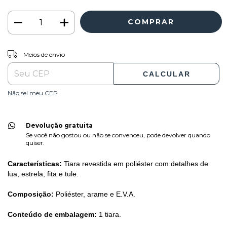
ALTERAR CEP
Entregas para o CEP:
Meios de envio
CALCULAR
Não sei meu CEP
Devolução gratuita
Se você não gostou ou não se convenceu, pode devolver quando
quiser.
Características:
Tiara revestida em poliéster com detalhes de
lua, estrela, fita e tule.
Composição:
Poliéster, arame e E.V.A.
Conteúdo de embalagem:
1 tiara.