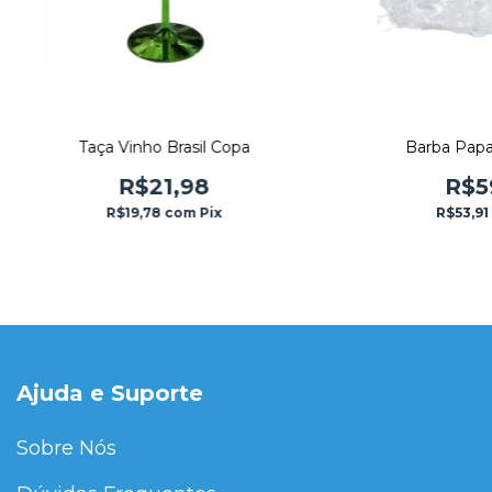
Taça Vinho Brasil Copa
Barba Papa
R$21,98
R$5
R$19,78
com
Pix
R$53,91
Ajuda e Suporte
Sobre Nós