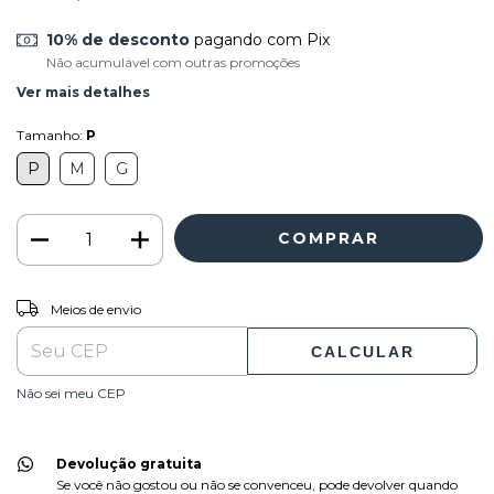
10% de desconto
pagando com Pix
Não acumulável com outras promoções
Ver mais detalhes
Tamanho:
P
P
M
G
ALTERAR CEP
Entregas para o CEP:
Meios de envio
CALCULAR
Não sei meu CEP
Devolução gratuita
Se você não gostou ou não se convenceu, pode devolver quando