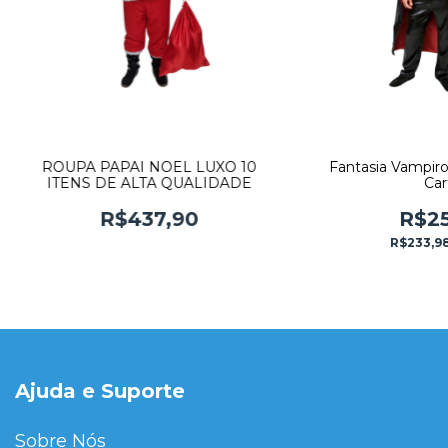
ROUPA PAPAI NOEL LUXO 10
Fantasia Vampiro
ITENS DE ALTA QUALIDADE
Car
R$437,90
R$25
R$233,9
Ajuda e Suporte
Sobre Nós