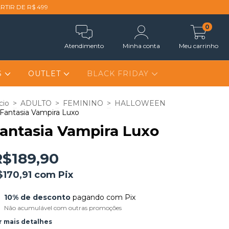
RTIR DE R$ 499
0
Atendimento
Minha conta
Meu carrinho
S
OUTLET
BLACK FRIDAY
cio
>
ADULTO
>
FEMININO
>
HALLOWEEN
Fantasia Vampira Luxo
antasia Vampira Luxo
R$189,90
$170,91
com
Pix
10% de desconto
pagando com Pix
Não acumulável com outras promoções
r mais detalhes