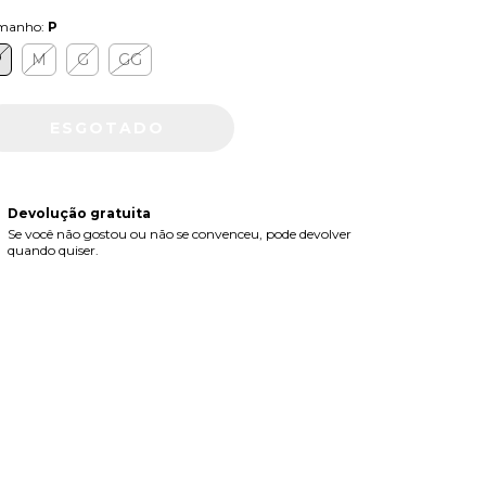
manho:
P
P
M
G
GG
Devolução gratuita
Se você não gostou ou não se convenceu, pode devolver
quando quiser.