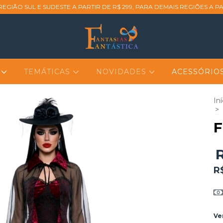
REGIÃO SUL E SUDESTE A PARTIR DE R$ 299, PARA DEMAIS REGIÕES A PA
L
TEMÁTICAS
NOVIDADES
ACESSÓRIO
Iní
>
F
R
Ve