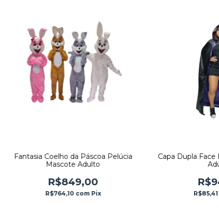
Fantasia Coelho da Páscoa Pelúcia
Capa Dupla Face
Mascote Adulto
Adu
R$849,00
R$9
R$764,10
com
Pix
R$85,4