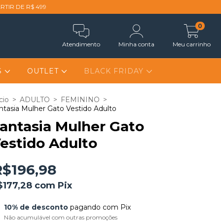
RTIR DE R$ 499
0
Atendimento
Minha conta
Meu carrinho
S
OUTLET
BLACK FRIDAY
cio
>
ADULTO
>
FEMININO
>
ntasia Mulher Gato Vestido Adulto
antasia Mulher Gato
estido Adulto
R$196,98
$177,28
com
Pix
10% de desconto
pagando com Pix
Não acumulável com outras promoções