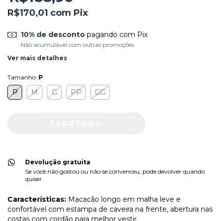
R$170,01
com
Pix
10% de desconto
pagando com Pix
Não acumulável com outras promoções
Ver mais detalhes
Tamanho:
P
P
M
G
PP
GG
Devolução gratuita
Se você não gostou ou não se convenceu, pode devolver quando
quiser.
Características:
Macacão longo em malha leve e
confortável com estampa de caveira na frente, abertura nas
costas com cordão para melhor vestir.