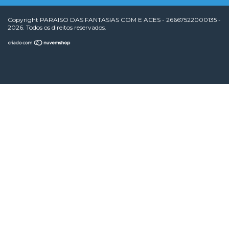
Copyright PARAISO DAS FANTASIAS COM E ACES - 26667522000135 -
2026. Todos os direitos reservados.