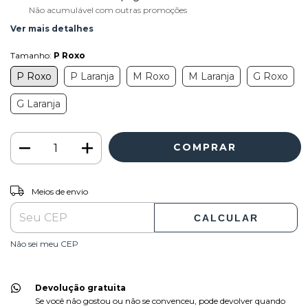
Não acumulável com outras promoções
Ver mais detalhes
Tamanho:
P Roxo
P Roxo
P Laranja
M Roxo
M Laranja
G Roxo
G Laranja
ALTERAR CEP
Entregas para o CEP:
Meios de envio
CALCULAR
Não sei meu CEP
Devolução gratuita
Se você não gostou ou não se convenceu, pode devolver quando